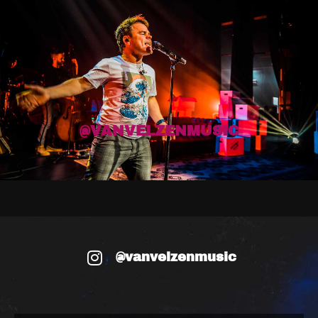
@VANVELZENMUSIC
@vanvelzenmusic