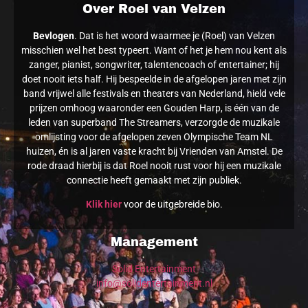
Over Roel van Velzen
Bevlogen
. Dat is het woord waarmee je (Roel) van Velzen
misschien wel het best typeert. Want of het je hem nou kent als
zanger, pianist, songwriter, talentencoach of entertainer; hij
doet nooit iets half. Hij bespeelde in de afgelopen jaren met zijn
band vrijwel alle festivals en theaters van Nederland, hield vele
prijzen omhoog waaronder een Gouden Harp, is één van de
leden van superband The Streamers, verzorgde de muzikale
omlijsting voor de afgelopen zeven Olympische Team NL
huizen, én is al jaren vaste kracht bij Vrienden van Amstel. De
rode draad hierbij is dat Roel nooit rust voor hij een muzikale
connectie heeft gemaakt met zijn publiek.
Klik hier
voor de uitgebreide bio.
Management
Solid Entertainment
info@solidentertainment.nl