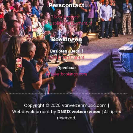
Perscontact
Solid Records
info@solidentertainment.nl
Boekingen
Besloten / Bedrijf
Solid Entertainment
Openbaar
info@atbookings.com
Copyright © 2026 Vanvelzenmusic.com |
Webdevelopment by
DNS13 webservices
| All rights
reserved.