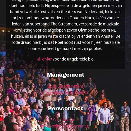
doet nooit iets half. Hij bespeelde in de afgelopen jaren met zijn
band vrijwel alle festivals en theaters van Nederland, hield vele
prijzen omhoog waaronder een Gouden Harp, is één van de
leden van superband The Streamers, verzorgde de muzikale
omlijsting voor de afgelopen zeven Olympische Team NL
huizen, én is al jaren vaste kracht bij Vrienden van Amstel. De
rode draad hierbij is dat Roel nooit rust voor hij een muzikale
connectie heeft gemaakt met zijn publiek.
Klik hier
voor de uitgebreide bio.
Management
Solid Entertainment
info@solidentertainment.nl
Perscontact
Solid Records
info@solidentertainment.nl