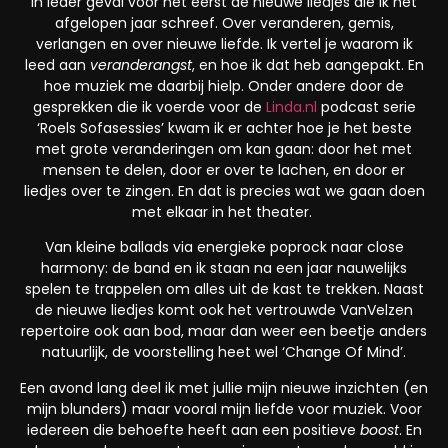
in ieder geval voor het eerst de nieuwe liedjes die ik het
afgelopen jaar schreef. Over veranderen, gemis,
verlangen en over nieuwe liefde. Ik vertel je waarom ik
leed aan
veranderangst
, en hoe ik dat heb aangepakt. En
hoe muziek me daarbij hielp. Onder andere door de
gesprekken die ik voerde voor de
Linda.nl
podcast serie
‘Roels Sofasessies’ kwam ik er achter hoe je het beste
met grote veranderingen om kan gaan: door het met
mensen te delen, door er over te lachen, en door er
liedjes over te zingen. En dat is precies wat we gaan doen
met elkaar in het theater.
Van kleine ballads via energieke poprock naar close
harmony: de band en ik staan na een jaar nauwelijks
spelen te trappelen om alles uit de kast te trekken. Naast
de nieuwe liedjes komt ook het vertrouwde VanVelzen
repertoire ook aan bod, maar dan weer een beetje anders
natuurlijk, de voorstelling heet wel ‘Change Of Mind’.
Een avond lang deel ik met jullie mijn nieuwe inzichten (en
mijn blunders) maar vooral mijn liefde voor muziek. Voor
iedereen die behoefte heeft aan een positieve
boost
. En